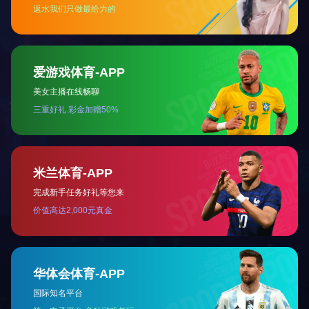
供 企业信息化诊断
临 系统现场体验
免费申请试用

400-600-4155
1分钟快速体验
立即提
交