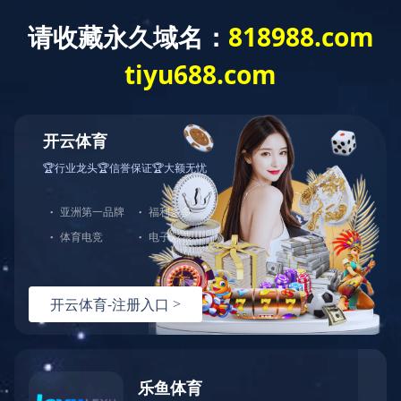
九游网
影通光电
来源： 九游网-九游（中国）一站式服务官方网站
人气：21108
发表时间：
2021/01/11 17:25:01
【
小
中
大
】