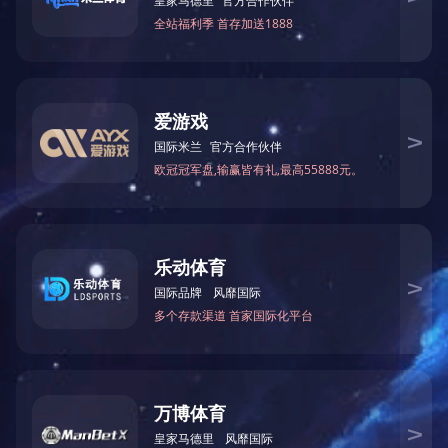
上一篇：
龙翔卓越
返回目录
下一篇：
创硕光业
九游网-九游（中国）一站式服务官方网站
迪生光电
三森科技