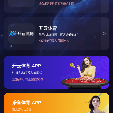
正锝照明
驰铭
免费体验
免费演示
匹配与贵司高度契合
与销售顾问预约时间
的 系统导入信息真
我 们登门为您演示
实体验
专家诊断
客户参观
20多年经验的专家提
免费预约客户参观亲