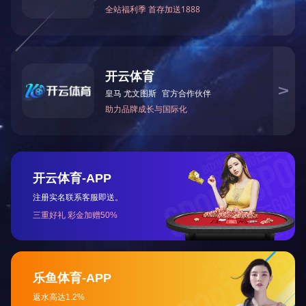
永利百合
凯晟照明
富士智能
吉冈精密
免费体验
免费演示
匹配与贵司高度契合
与销售顾问预约时间
的 系统导入信息真
我 们登门为您演示
实体验