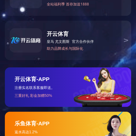
上面就是精密五金案例，有需要了解的朋友可以在官网联系客服咨
询。
上一篇：
凯晟照明
返回目录
下一篇：
吉冈精密
九游网-九游（中国）一站式服务官方网站
永利百合
凯晟照明