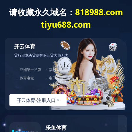
九游网
富士智能
来源： 九游网-九游（中国）一站式服务官方网站
人气：23054
发表时间：
2021/01/11 19:51:59
【
小
中
大
】