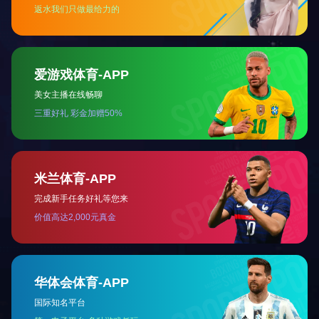
立即提
交

400-600-4155
手机：134 3302 4712
传真：
邮箱：lee@centersoft.com.cn
地址：东莞市南城区天安数码城C2区10楼1006