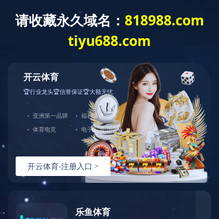
九游网
双雄五金
来源： 九游网-九游（中国）一站式服务官方网站
人气：22228
发表时间：
2021/01/11 19:40:15
【
小
中
大
】