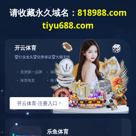
九游网
高登堡
来源： 九游网-九游（中国）一站式服务官方网站
人气：21104
发表时间：
2021/01/09 17:43:02
【
小
中
大
】