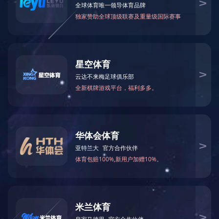
上一篇：
无
返回目录
下一篇：
无
九游网-九游（中国）一站式服务官方网站
高登堡