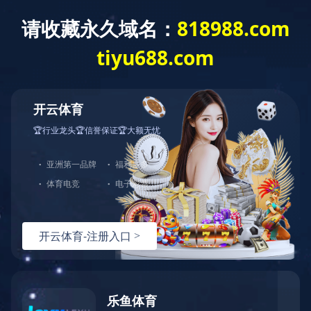
九游网
新达新化工
来源： 九游网-九游（中国）一站式服务官方网站
人气：9314
发表时间：
2021/01/09 17:43:31
【
小
中
大
】