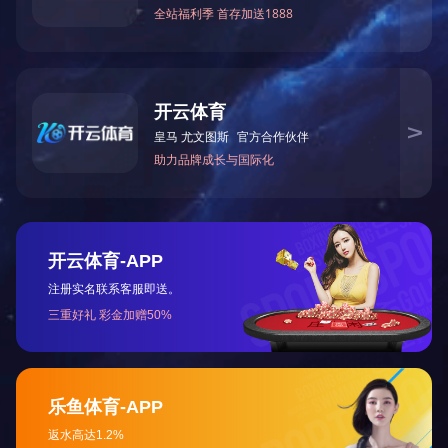
诚信油墨
金叶健康科技
东翔涂料
新达新化工
免费体验
免费演示
匹配与贵司高度契合
与销售顾问预约时间
的 系统导入信息真
我 们登门为您演示