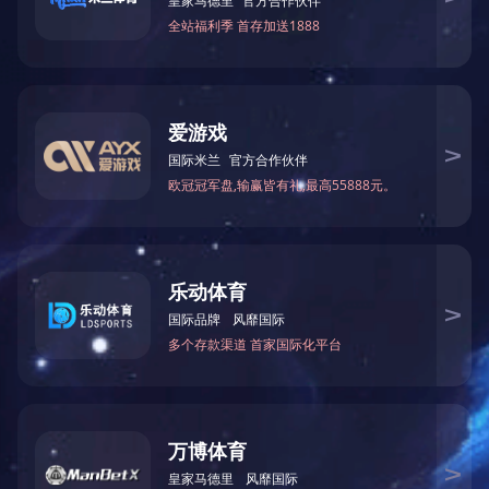
上一篇：
东翔涂料
返回目录
下一篇：
无
九游网-九游（中国）一站式服务官方网站