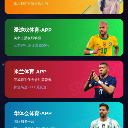
实体验
专家诊断
客户参观
20多年经验的专家提
免费预约客户参观亲
供 企业信息化诊断
临 系统现场体验
免费申请试用

400-600-4155
1分钟快速体验
立即提