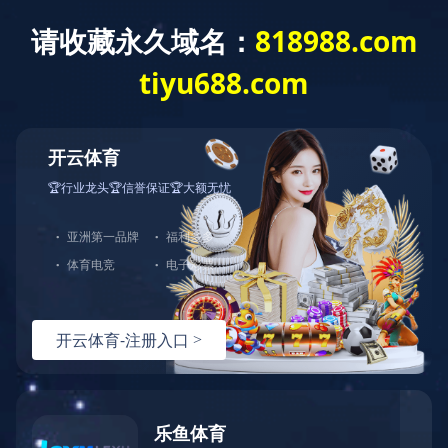
九游网
金叶健康科技
来源： 九游网-九游（中国）一站式服务官方网站
人气：9566
发表时间：
2021/01/09 18:05:02
【
小
中
大
】