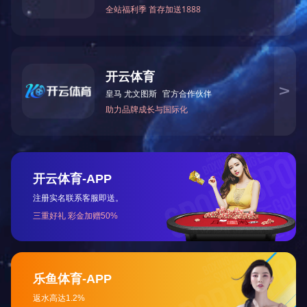
九游网-九游（中国）一站式服务官方网站
诚信油墨
金叶健康科技
东翔涂料
新达新化工